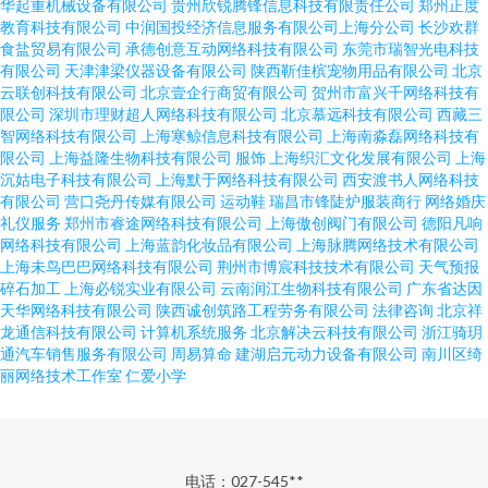
华起重机械设备有限公司
贵州欣锐腾锋信息科技有限责任公司
郑州正度
教育科技有限公司
中润国投经济信息服务有限公司上海分公司
长沙欢群
食盐贸易有限公司
承德创意互动网络科技有限公司
东莞市瑞智光电科技
有限公司
天津津梁仪器设备有限公司
陕西靳佳槟宠物用品有限公司
北京
云联创科技有限公司
北京壹企行商贸有限公司
贺州市富兴千网络科技有
限公司
深圳市理财超人网络科技有限公司
北京慕远科技有限公司
西藏三
智网络科技有限公司
上海寒鲸信息科技有限公司
上海南淼磊网络科技有
限公司
上海益隆生物科技有限公司
服饰
上海织汇文化发展有限公司
上海
沉姑电子科技有限公司
上海默于网络科技有限公司
西安渡书人网络科技
有限公司
营口尧丹传媒有限公司
运动鞋
瑞昌市锋陡炉服装商行
网络婚庆
礼仪服务
郑州市睿途网络科技有限公司
上海傲创阀门有限公司
德阳凡响
网络科技有限公司
上海蓝韵化妆品有限公司
上海脉腾网络技术有限公司
上海未鸟巴巴网络科技有限公司
荆州市博宸科技技术有限公司
天气预报
碎石加工
上海必锐实业有限公司
云南润江生物科技有限公司
广东省达因
天华网络科技有限公司
陕西诚创筑路工程劳务有限公司
法律咨询
北京祥
龙通信科技有限公司
计算机系统服务
北京解决云科技有限公司
浙江骑玥
通汽车销售服务有限公司
周易算命
建湖启元动力设备有限公司
南川区绮
丽网络技术工作室
仁爱小学
电话：027-545**