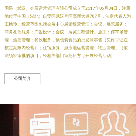
国采（武汉）会展运营管理有限公司成立于2017年05月04日，注册
地位于中国（湖北）自贸区武汉片区高新大道787号，法定代表人为
王艳玲。经营范围包括会展中心展馆经营管理；会议、展览服务；
商务礼仪服务；广告设计；会议、展览工程设计、施工；停车场管
理；酒店管理；餐饮服务，预包装食品的批发兼零售（凭许可证在
核定期限内经营）；住宿服务；游泳池运营管理；物业管理。（依
法须经审批的项目，经相关部门审批后方可开展经营活动）
公司简介